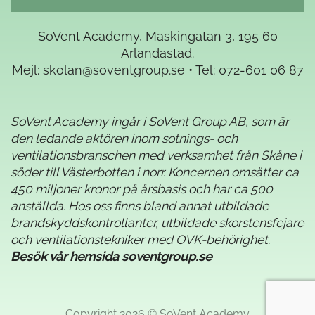
SoVent Academy, Maskingatan 3, 195 60
Arlandastad.
Mejl:
skolan@soventgroup.se
• Tel:
072-601 06 87
SoVent Academy ingår i SoVent Group AB, som är
den ledande aktören inom sotnings- och
ventilationsbranschen med verksamhet från Skåne i
söder till Västerbotten i norr. Koncernen omsätter ca
450 miljoner kronor på årsbasis och har ca 500
anställda. Hos oss finns bland annat utbildade
brandskyddskontrollanter, utbildade skorstensfejare
och ventilationstekniker med OVK-behörighet.
Besök vår hemsida soventgroup.se
Copyright 2026 © SoVent Academy